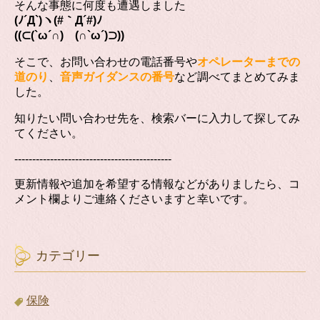
そんな事態に何度も遭遇しました
(ﾉ´Д`)ヽ(#｀Д´#)ﾉ
((⊂(`ω´∩) (∩`ω´)⊃))
そこで、お問い合わせの電話番号や
オペレーターまでの
道のり
、
音声ガイダンスの番号
など調べてまとめてみま
した。
知りたい問い合わせ先を、検索バーに入力して探してみ
てください。
--------------------------------------------
更新情報や追加を希望する情報などがありましたら、コ
メント欄よりご連絡くださいますと幸いです。
カテゴリー
保険