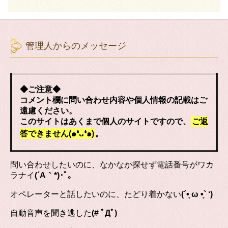
管理人からのメッセージ
◆ご注意◆
コメント欄に問い合わせ内容や個人情報の記載はご
遠慮ください。
このサイトはあくまで個人のサイトですので、
ご返
答できません(๑❛ᴗ❛๑)
。
問い合わせしたいのに、なかなか探せず電話番号がワカ
ラナイ
(´A｀*)･ﾟ｡
オペレーターと話したいのに、たどり着かない
(´•̥ ω •̥` ‘)
自動音声を聞き逃した
(# ﾟДﾟ)