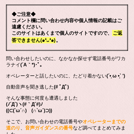
◆ご注意◆
コメント欄に問い合わせ内容や個人情報の記載はご
遠慮ください。
このサイトはあくまで個人のサイトですので、
ご返
答できません(๑❛ᴗ❛๑)
。
問い合わせしたいのに、なかなか探せず電話番号がワカ
ラナイ
(´A｀*)･ﾟ｡
オペレーターと話したいのに、たどり着かない
(´•̥ ω •̥` ‘)
自動音声を聞き逃した
(# ﾟДﾟ)
そんな事態に何度も遭遇しました
(ﾉ´Д`)ヽ(#｀Д´#)ﾉ
((⊂(`ω´∩) (∩`ω´)⊃))
そこで、お問い合わせの電話番号や
オペレーターまでの
道のり
、
音声ガイダンスの番号
など調べてまとめてみま