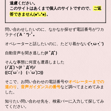
遠慮ください。
このサイトはあくまで個人のサイトですので、
ご返
答できません(๑❛ᴗ❛๑)
。
問い合わせしたいのに、なかなか探せず電話番号がワカ
ラナイ
(´A｀*)･ﾟ｡
オペレーターと話したいのに、たどり着かない
(´•̥ ω •̥` ‘)
自動音声を聞き逃した
(# ﾟДﾟ)
そんな事態に何度も遭遇しました
(ﾉ´Д`)ヽ(#｀Д´#)ﾉ
((⊂(`ω´∩) (∩`ω´)⊃))
そこで、お問い合わせの電話番号や
オペレーターまでの
道のり
、
音声ガイダンスの番号
など調べてまとめてみま
した。
知りたい問い合わせ先を、検索バーに入力して探してみ
てください。