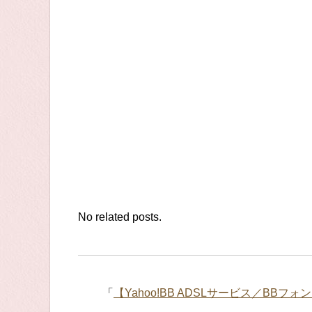
No related posts.
「
【Yahoo!BB ADSLサービス／B