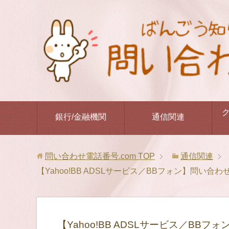
銀行/金融機関
通信関連
問い合わせ電話番号.com
TOP
通信関連
【Yahoo!BB ADSLサービス／BBフォン】問
【Yahoo!BB ADSLサービス／B