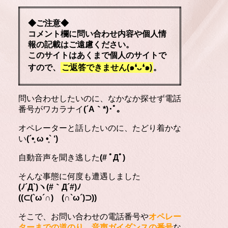
◆ご注意◆
コメント欄に問い合わせ内容や個人情
報の記載はご遠慮ください。
このサイトはあくまで個人のサイトで
すので、
ご返答できません(๑❛ᴗ❛๑)
。
問い合わせしたいのに、なかなか探せず電話
番号がワカラナイ
(´A｀*)･ﾟ｡
オペレーターと話したいのに、たどり着かな
い
(´•̥ ω •̥` ‘)
自動音声を聞き逃した
(# ﾟДﾟ)
そんな事態に何度も遭遇しました
(ﾉ´Д`)ヽ(#｀Д´#)ﾉ
((⊂(`ω´∩) (∩`ω´)⊃))
そこで、お問い合わせの電話番号や
オペレー
ターまでの道のり
、
音声ガイダンスの番号
な