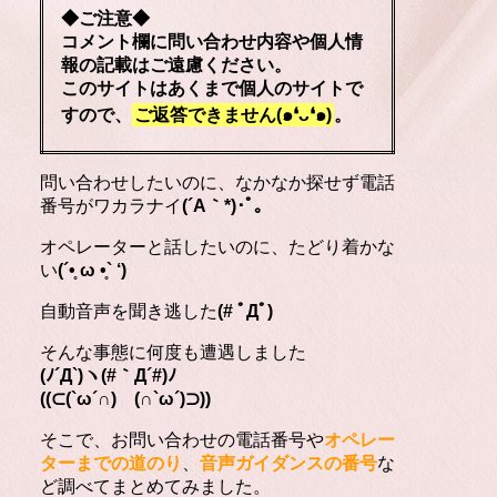
◆ご注意◆
コメント欄に問い合わせ内容や個人情
報の記載はご遠慮ください。
このサイトはあくまで個人のサイトで
すので、
ご返答できません(๑❛ᴗ❛๑)
。
問い合わせしたいのに、なかなか探せず電話
番号がワカラナイ
(´A｀*)･ﾟ｡
オペレーターと話したいのに、たどり着かな
い
(´•̥ ω •̥` ‘)
自動音声を聞き逃した
(# ﾟДﾟ)
そんな事態に何度も遭遇しました
(ﾉ´Д`)ヽ(#｀Д´#)ﾉ
((⊂(`ω´∩) (∩`ω´)⊃))
そこで、お問い合わせの電話番号や
オペレー
ターまでの道のり
、
音声ガイダンスの番号
な
ど調べてまとめてみました。