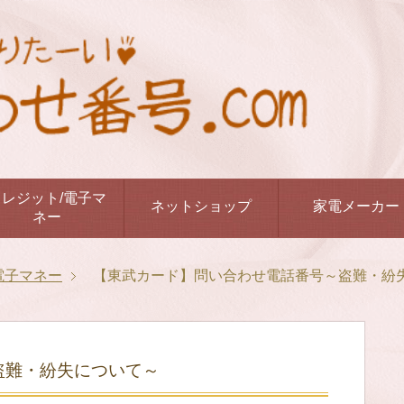
クレジット/電子マ
ネットショップ
家電メーカー
ネー
電子マネー
【東武カード】問い合わせ電話番号～盗難・紛
盗難・紛失について～