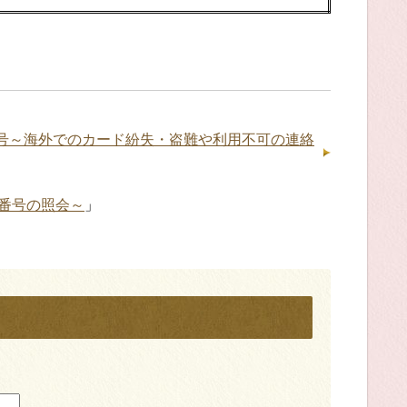
番号～海外でのカード紛失・盗難や利用不可の連絡
番号の照会～
」