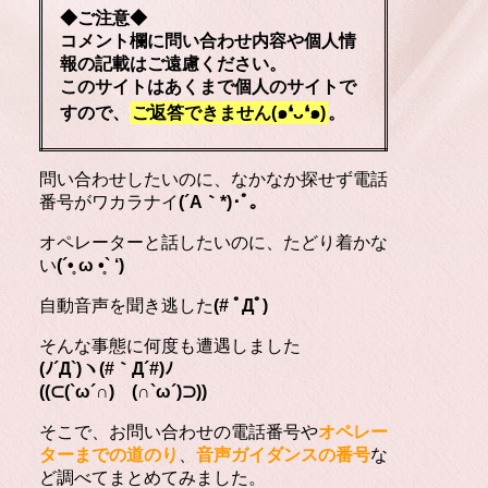
◆ご注意◆
コメント欄に問い合わせ内容や個人情
報の記載はご遠慮ください。
このサイトはあくまで個人のサイトで
すので、
ご返答できません(๑❛ᴗ❛๑)
。
問い合わせしたいのに、なかなか探せず電話
番号がワカラナイ
(´A｀*)･ﾟ｡
オペレーターと話したいのに、たどり着かな
い
(´•̥ ω •̥` ‘)
自動音声を聞き逃した
(# ﾟДﾟ)
そんな事態に何度も遭遇しました
(ﾉ´Д`)ヽ(#｀Д´#)ﾉ
((⊂(`ω´∩) (∩`ω´)⊃))
そこで、お問い合わせの電話番号や
オペレー
ターまでの道のり
、
音声ガイダンスの番号
な
ど調べてまとめてみました。