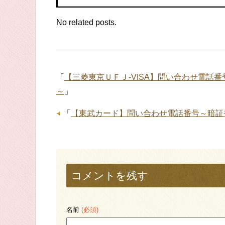
No related posts.
「
【三菱東京ＵＦＪ-VISA】問い合わせ電話
～
」
「
【東武カード】問い合わせ電話番号～暗証
コメントを残す
名前
(必須)