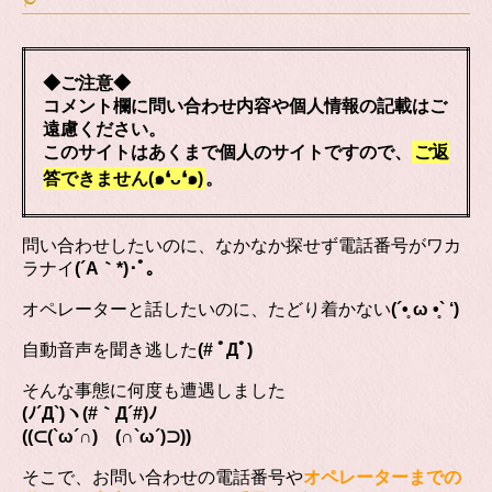
◆ご注意◆
コメント欄に問い合わせ内容や個人情報の記載はご
遠慮ください。
このサイトはあくまで個人のサイトですので、
ご返
答できません(๑❛ᴗ❛๑)
。
問い合わせしたいのに、なかなか探せず電話番号がワカ
ラナイ
(´A｀*)･ﾟ｡
オペレーターと話したいのに、たどり着かない
(´•̥ ω •̥` ‘)
自動音声を聞き逃した
(# ﾟДﾟ)
そんな事態に何度も遭遇しました
(ﾉ´Д`)ヽ(#｀Д´#)ﾉ
((⊂(`ω´∩) (∩`ω´)⊃))
そこで、お問い合わせの電話番号や
オペレーターまでの