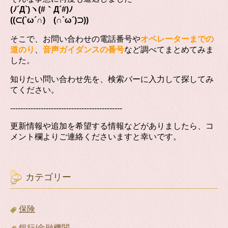
(ﾉ´Д`)ヽ(#｀Д´#)ﾉ
((⊂(`ω´∩) (∩`ω´)⊃))
そこで、お問い合わせの電話番号や
オペレーターまでの
道のり
、
音声ガイダンスの番号
など調べてまとめてみま
した。
知りたい問い合わせ先を、検索バーに入力して探してみ
てください。
--------------------------------------------
更新情報や追加を希望する情報などがありましたら、コ
メント欄よりご連絡くださいますと幸いです。
カテゴリー
保険
銀行/金融機関