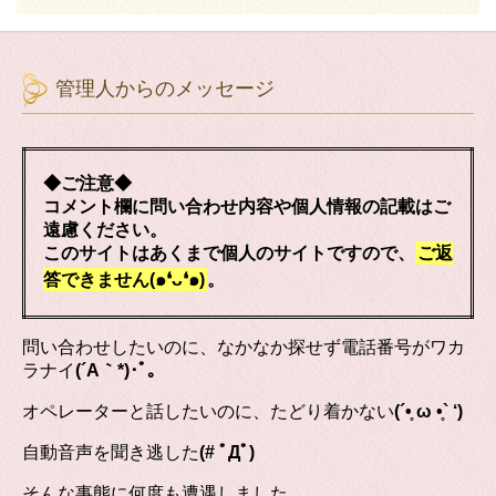
管理人からのメッセージ
◆ご注意◆
コメント欄に問い合わせ内容や個人情報の記載はご
遠慮ください。
このサイトはあくまで個人のサイトですので、
ご返
答できません(๑❛ᴗ❛๑)
。
問い合わせしたいのに、なかなか探せず電話番号がワカ
ラナイ
(´A｀*)･ﾟ｡
オペレーターと話したいのに、たどり着かない
(´•̥ ω •̥` ‘)
自動音声を聞き逃した
(# ﾟДﾟ)
そんな事態に何度も遭遇しました