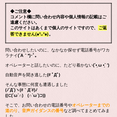
◆ご注意◆
コメント欄に問い合わせ内容や個人情報の記載はご
遠慮ください。
このサイトはあくまで個人のサイトですので、
ご返
答できません(๑❛ᴗ❛๑)
。
問い合わせしたいのに、なかなか探せず電話番号がワカ
ラナイ
(´A｀*)･ﾟ｡
オペレーターと話したいのに、たどり着かない
(´•̥ ω •̥` ‘)
自動音声を聞き逃した
(# ﾟДﾟ)
そんな事態に何度も遭遇しました
(ﾉ´Д`)ヽ(#｀Д´#)ﾉ
((⊂(`ω´∩) (∩`ω´)⊃))
そこで、お問い合わせの電話番号や
オペレーターまでの
道のり
、
音声ガイダンスの番号
など調べてまとめてみま
した。