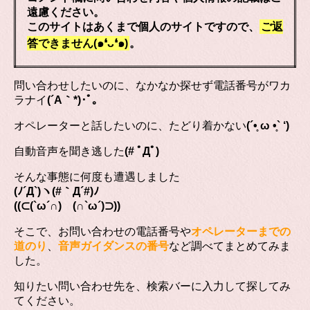
遠慮ください。
このサイトはあくまで個人のサイトですので、
ご返
答できません(๑❛ᴗ❛๑)
。
問い合わせしたいのに、なかなか探せず電話番号がワカ
ラナイ
(´A｀*)･ﾟ｡
オペレーターと話したいのに、たどり着かない
(´•̥ ω •̥` ‘)
自動音声を聞き逃した
(# ﾟДﾟ)
そんな事態に何度も遭遇しました
(ﾉ´Д`)ヽ(#｀Д´#)ﾉ
((⊂(`ω´∩) (∩`ω´)⊃))
そこで、お問い合わせの電話番号や
オペレーターまでの
道のり
、
音声ガイダンスの番号
など調べてまとめてみま
した。
知りたい問い合わせ先を、検索バーに入力して探してみ
てください。