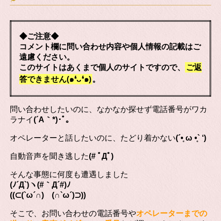
◆ご注意◆
コメント欄に問い合わせ内容や個人情報の記載はご
遠慮ください。
このサイトはあくまで個人のサイトですので、
ご返
答できません(๑❛ᴗ❛๑)
。
問い合わせしたいのに、なかなか探せず電話番号がワカ
ラナイ
(´A｀*)･ﾟ｡
オペレーターと話したいのに、たどり着かない
(´•̥ ω •̥` ‘)
自動音声を聞き逃した
(# ﾟДﾟ)
そんな事態に何度も遭遇しました
(ﾉ´Д`)ヽ(#｀Д´#)ﾉ
((⊂(`ω´∩) (∩`ω´)⊃))
そこで、お問い合わせの電話番号や
オペレーターまでの