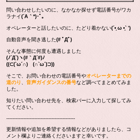
問い合わせしたいのに、なかなか探せず電話番号がワカ
ラナイ
(´A｀*)･ﾟ｡
オペレーターと話したいのに、たどり着かない
(´•̥ ω •̥` ‘)
自動音声を聞き逃した
(# ﾟДﾟ)
そんな事態に何度も遭遇しました
(ﾉ´Д`)ヽ(#｀Д´#)ﾉ
((⊂(`ω´∩) (∩`ω´)⊃))
そこで、お問い合わせの電話番号や
オペレーターまでの
道のり
、
音声ガイダンスの番号
など調べてまとめてみま
した。
知りたい問い合わせ先を、検索バーに入力して探してみ
てください。
--------------------------------------------
更新情報や追加を希望する情報などがありましたら、コ
メント欄よりご連絡くださいますと幸いです。