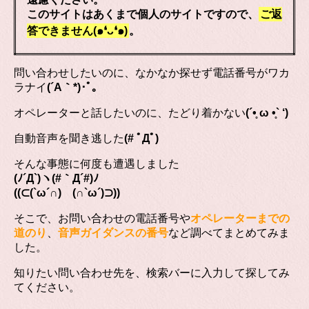
このサイトはあくまで個人のサイトですので、
ご返
答できません(๑❛ᴗ❛๑)
。
問い合わせしたいのに、なかなか探せず電話番号がワカ
ラナイ
(´A｀*)･ﾟ｡
オペレーターと話したいのに、たどり着かない
(´•̥ ω •̥` ‘)
自動音声を聞き逃した
(# ﾟДﾟ)
そんな事態に何度も遭遇しました
(ﾉ´Д`)ヽ(#｀Д´#)ﾉ
((⊂(`ω´∩) (∩`ω´)⊃))
そこで、お問い合わせの電話番号や
オペレーターまでの
道のり
、
音声ガイダンスの番号
など調べてまとめてみま
した。
知りたい問い合わせ先を、検索バーに入力して探してみ
てください。