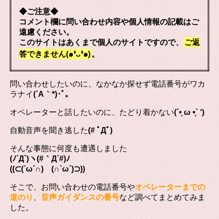
◆ご注意◆
コメント欄に問い合わせ内容や個人情報の記載はご
遠慮ください。
このサイトはあくまで個人のサイトですので、
ご返
答できません(๑❛ᴗ❛๑)
。
問い合わせしたいのに、なかなか探せず電話番号がワカ
ラナイ
(´A｀*)･ﾟ｡
オペレーターと話したいのに、たどり着かない
(´•̥ ω •̥` ‘)
自動音声を聞き逃した
(# ﾟДﾟ)
そんな事態に何度も遭遇しました
(ﾉ´Д`)ヽ(#｀Д´#)ﾉ
((⊂(`ω´∩) (∩`ω´)⊃))
そこで、お問い合わせの電話番号や
オペレーターまでの
道のり
、
音声ガイダンスの番号
など調べてまとめてみま
した。