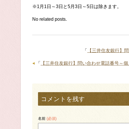
※1月1日～3日と5月3日～5日は除きます。
No related posts.
「
【三井住友銀行】問
「
【三井住友銀行】問い合わせ電話番号～個
コメントを残す
名前
(必須)