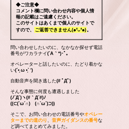
◆ご注意◆
コメント欄に問い合わせ内容や個人情
報の記載はご遠慮ください。
このサイトはあくまで個人のサイトで
すので、
ご返答できません(๑❛ᴗ❛๑)
。
問い合わせしたいのに、なかなか探せず電話
番号がワカラナイ
(´A｀*)･ﾟ｡
オペレーターと話したいのに、たどり着かな
い
(´•̥ ω •̥` ‘)
自動音声を聞き逃した
(# ﾟДﾟ)
そんな事態に何度も遭遇しました
(ﾉ´Д`)ヽ(#｀Д´#)ﾉ
((⊂(`ω´∩) (∩`ω´)⊃))
そこで、お問い合わせの電話番号や
オペレー
ターまでの道のり
、
音声ガイダンスの番号
な
ど調べてまとめてみました。