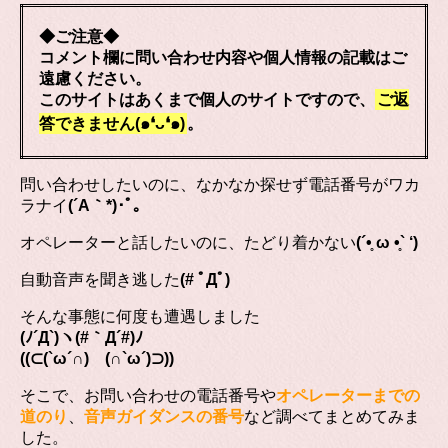
◆ご注意◆
コメント欄に問い合わせ内容や個人情報の記載はご
遠慮ください。
このサイトはあくまで個人のサイトですので、
ご返
答できません(๑❛ᴗ❛๑)
。
問い合わせしたいのに、なかなか探せず電話番号がワカ
ラナイ
(´A｀*)･ﾟ｡
オペレーターと話したいのに、たどり着かない
(´•̥ ω •̥` ‘)
自動音声を聞き逃した
(# ﾟДﾟ)
そんな事態に何度も遭遇しました
(ﾉ´Д`)ヽ(#｀Д´#)ﾉ
((⊂(`ω´∩) (∩`ω´)⊃))
そこで、お問い合わせの電話番号や
オペレーターまでの
道のり
、
音声ガイダンスの番号
など調べてまとめてみま
した。