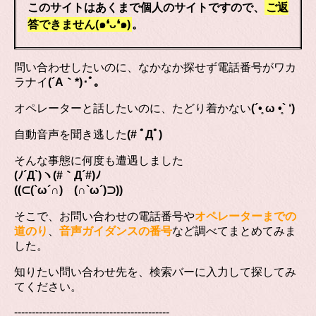
このサイトはあくまで個人のサイトですので、
ご返
答できません(๑❛ᴗ❛๑)
。
問い合わせしたいのに、なかなか探せず電話番号がワカ
ラナイ
(´A｀*)･ﾟ｡
オペレーターと話したいのに、たどり着かない
(´•̥ ω •̥` ‘)
自動音声を聞き逃した
(# ﾟДﾟ)
そんな事態に何度も遭遇しました
(ﾉ´Д`)ヽ(#｀Д´#)ﾉ
((⊂(`ω´∩) (∩`ω´)⊃))
そこで、お問い合わせの電話番号や
オペレーターまでの
道のり
、
音声ガイダンスの番号
など調べてまとめてみま
した。
知りたい問い合わせ先を、検索バーに入力して探してみ
てください。
--------------------------------------------