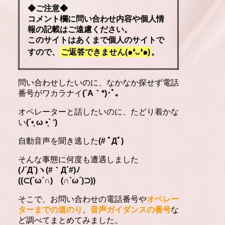
◆ご注意◆
コメント欄に問い合わせ内容や個人情
報の記載はご遠慮ください。
このサイトはあくまで個人のサイトで
すので、
ご返答できません(๑❛ᴗ❛๑)
。
問い合わせしたいのに、なかなか探せず電話
番号がワカラナイ
(´A｀*)･ﾟ｡
オペレーターと話したいのに、たどり着かな
い
(´•̥ ω •̥` ‘)
自動音声を聞き逃した
(# ﾟДﾟ)
そんな事態に何度も遭遇しました
(ﾉ´Д`)ヽ(#｀Д´#)ﾉ
((⊂(`ω´∩) (∩`ω´)⊃))
そこで、お問い合わせの電話番号や
オペレー
ターまでの道のり
、
音声ガイダンスの番号
な
ど調べてまとめてみました。