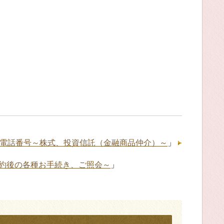
電話番号～株式、投資信託（金融商品仲介）～
」
約後の各種お手続き、ご照会～
」