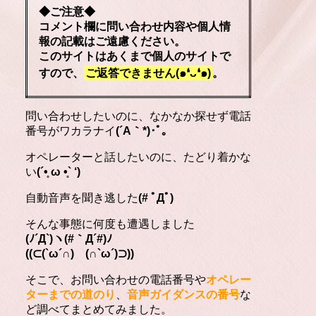
◆ご注意◆
コメント欄に問い合わせ内容や個人情
報の記載はご遠慮ください。
このサイトはあくまで個人のサイトで
すので、
ご返答できません(๑❛ᴗ❛๑)
。
問い合わせしたいのに、なかなか探せず電話
番号がワカラナイ
(´A｀*)･ﾟ｡
オペレーターと話したいのに、たどり着かな
い
(´•̥ ω •̥` ‘)
自動音声を聞き逃した
(# ﾟДﾟ)
そんな事態に何度も遭遇しました
(ﾉ´Д`)ヽ(#｀Д´#)ﾉ
((⊂(`ω´∩) (∩`ω´)⊃))
そこで、お問い合わせの電話番号や
オペレー
ターまでの道のり
、
音声ガイダンスの番号
な
ど調べてまとめてみました。