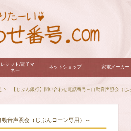
クレジット/電子マ
ネットショップ
家電メーカー
ネー
関
【じぶん銀行】問い合わせ電話番号～自動音声照会（じ
自動音声照会（じぶんローン専用）～