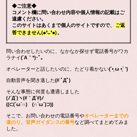
◆ご注意◆
コメント欄に問い合わせ内容や個人情報の記載はご
遠慮ください。
このサイトはあくまで個人のサイトですので、
ご返
答できません(๑❛ᴗ❛๑)
。
問い合わせしたいのに、なかなか探せず電話番号がワカ
ラナイ
(´A｀*)･ﾟ｡
オペレーターと話したいのに、たどり着かない
(´•̥ ω •̥` ‘)
自動音声を聞き逃した
(# ﾟДﾟ)
そんな事態に何度も遭遇しました
(ﾉ´Д`)ヽ(#｀Д´#)ﾉ
((⊂(`ω´∩) (∩`ω´)⊃))
そこで、お問い合わせの電話番号や
オペレーターまでの
道のり
、
音声ガイダンスの番号
など調べてまとめてみま
した。