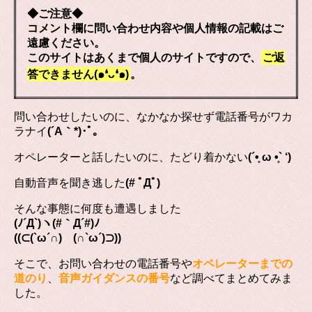
◆ご注意◆
コメント欄に問い合わせ内容や個人情報の記載はご
遠慮ください。
このサイトはあくまで個人のサイトですので、
ご返
答できません(๑❛ᴗ❛๑)
。
問い合わせしたいのに、なかなか探せず電話番号がワカ
ラナイ
(´A｀*)･ﾟ｡
オペレーターと話したいのに、たどり着かない
(´•̥ ω •̥` ‘)
自動音声を聞き逃した
(# ﾟДﾟ)
そんな事態に何度も遭遇しました
(ﾉ´Д`)ヽ(#｀Д´#)ﾉ
((⊂(`ω´∩) (∩`ω´)⊃))
そこで、お問い合わせの電話番号や
オペレーターまでの
道のり
、
音声ガイダンスの番号
など調べてまとめてみま
した。