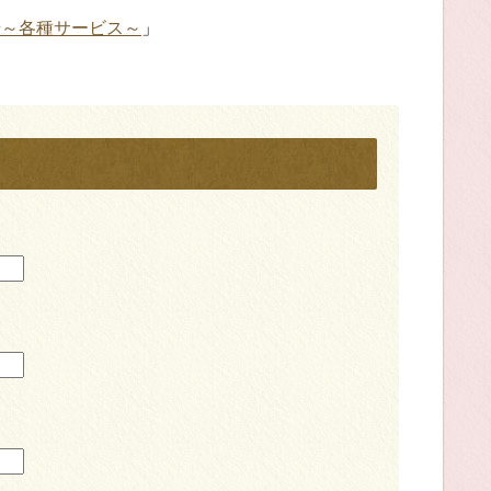
号～各種サービス～
」