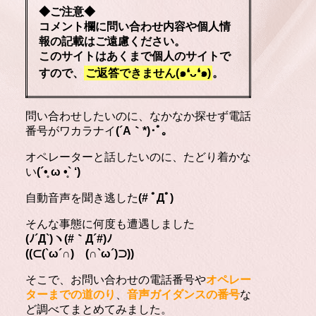
◆ご注意◆
コメント欄に問い合わせ内容や個人情
報の記載はご遠慮ください。
このサイトはあくまで個人のサイトで
すので、
ご返答できません(๑❛ᴗ❛๑)
。
問い合わせしたいのに、なかなか探せず電話
番号がワカラナイ
(´A｀*)･ﾟ｡
オペレーターと話したいのに、たどり着かな
い
(´•̥ ω •̥` ‘)
自動音声を聞き逃した
(# ﾟДﾟ)
そんな事態に何度も遭遇しました
(ﾉ´Д`)ヽ(#｀Д´#)ﾉ
((⊂(`ω´∩) (∩`ω´)⊃))
そこで、お問い合わせの電話番号や
オペレー
ターまでの道のり
、
音声ガイダンスの番号
な
ど調べてまとめてみました。