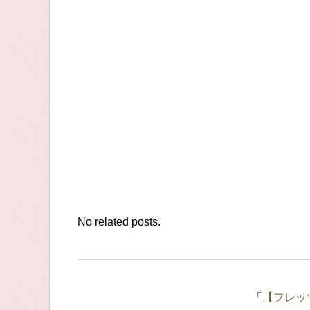
No related posts.
「
【フレッ