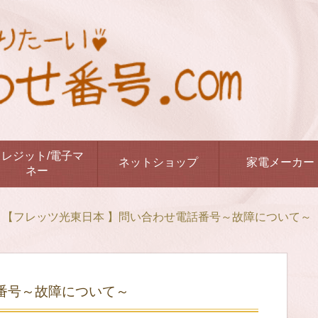
クレジット/電子マ
ネットショップ
家電メーカー
ネー
【フレッツ光東日本 】問い合わせ電話番号～故障について～
番号～故障について～