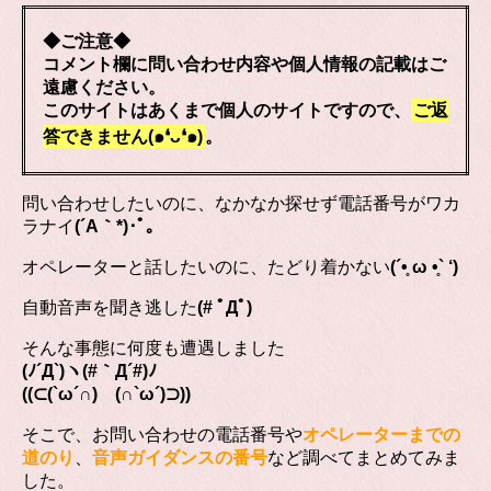
◆ご注意◆
コメント欄に問い合わせ内容や個人情報の記載はご
遠慮ください。
このサイトはあくまで個人のサイトですので、
ご返
答できません(๑❛ᴗ❛๑)
。
問い合わせしたいのに、なかなか探せず電話番号がワカ
ラナイ
(´A｀*)･ﾟ｡
オペレーターと話したいのに、たどり着かない
(´•̥ ω •̥` ‘)
自動音声を聞き逃した
(# ﾟДﾟ)
そんな事態に何度も遭遇しました
(ﾉ´Д`)ヽ(#｀Д´#)ﾉ
((⊂(`ω´∩) (∩`ω´)⊃))
そこで、お問い合わせの電話番号や
オペレーターまでの
道のり
、
音声ガイダンスの番号
など調べてまとめてみま
した。