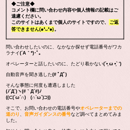
◆ご注意◆
コメント欄に問い合わせ内容や個人情報の記載はご
遠慮ください。
このサイトはあくまで個人のサイトですので、
ご返
答できません(๑❛ᴗ❛๑)
。
問い合わせしたいのに、なかなか探せず電話番号がワカ
ラナイ
(´A｀*)･ﾟ｡
オペレーターと話したいのに、たどり着かない
(´•̥ ω •̥` ‘)
自動音声を聞き逃した
(# ﾟДﾟ)
そんな事態に何度も遭遇しました
(ﾉ´Д`)ヽ(#｀Д´#)ﾉ
((⊂(`ω´∩) (∩`ω´)⊃))
そこで、お問い合わせの電話番号や
オペレーターまでの
道のり
、
音声ガイダンスの番号
など調べてまとめてみま
した。