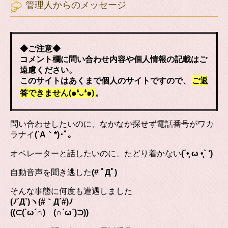
管理人からのメッセージ
◆ご注意◆
コメント欄に問い合わせ内容や個人情報の記載はご
遠慮ください。
このサイトはあくまで個人のサイトですので、
ご返
答できません(๑❛ᴗ❛๑)
。
問い合わせしたいのに、なかなか探せず電話番号がワカ
ラナイ
(´A｀*)･ﾟ｡
オペレーターと話したいのに、たどり着かない
(´•̥ ω •̥` ‘)
自動音声を聞き逃した
(# ﾟДﾟ)
そんな事態に何度も遭遇しました
(ﾉ´Д`)ヽ(#｀Д´#)ﾉ
((⊂(`ω´∩) (∩`ω´)⊃))