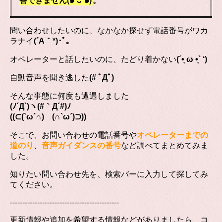
答できません(๑❛ᴗ❛๑)
。
問い合わせしたいのに、なかなか探せず電話番号がワカ
ラナイ
(´A｀*)･ﾟ｡
オペレーターと話したいのに、たどり着かない
(´•̥ ω •̥` ‘)
自動音声を聞き逃した
(# ﾟДﾟ)
そんな事態に何度も遭遇しました
(ﾉ´Д`)ヽ(#｀Д´#)ﾉ
((⊂(`ω´∩) (∩`ω´)⊃))
そこで、お問い合わせの電話番号や
オペレーターまでの
道のり
、
音声ガイダンスの番号
など調べてまとめてみま
した。
知りたい問い合わせ先を、検索バーに入力して探してみ
てください。
--------------------------------------------
更新情報や追加を希望する情報などがありましたら、コ