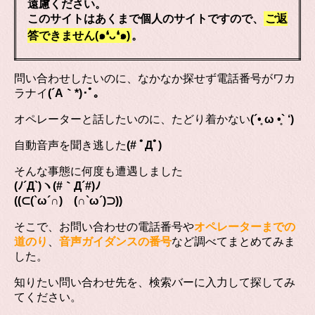
遠慮ください。
このサイトはあくまで個人のサイトですので、
ご返
答できません(๑❛ᴗ❛๑)
。
問い合わせしたいのに、なかなか探せず電話番号がワカ
ラナイ
(´A｀*)･ﾟ｡
オペレーターと話したいのに、たどり着かない
(´•̥ ω •̥` ‘)
自動音声を聞き逃した
(# ﾟДﾟ)
そんな事態に何度も遭遇しました
(ﾉ´Д`)ヽ(#｀Д´#)ﾉ
((⊂(`ω´∩) (∩`ω´)⊃))
そこで、お問い合わせの電話番号や
オペレーターまでの
道のり
、
音声ガイダンスの番号
など調べてまとめてみま
した。
知りたい問い合わせ先を、検索バーに入力して探してみ
てください。