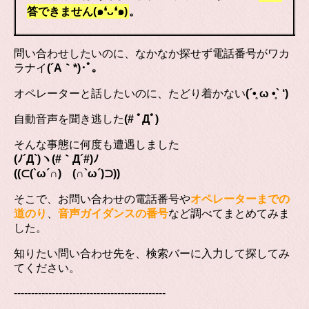
答できません(๑❛ᴗ❛๑)
。
問い合わせしたいのに、なかなか探せず電話番号がワカ
ラナイ
(´A｀*)･ﾟ｡
オペレーターと話したいのに、たどり着かない
(´•̥ ω •̥` ‘)
自動音声を聞き逃した
(# ﾟДﾟ)
そんな事態に何度も遭遇しました
(ﾉ´Д`)ヽ(#｀Д´#)ﾉ
((⊂(`ω´∩) (∩`ω´)⊃))
そこで、お問い合わせの電話番号や
オペレーターまでの
道のり
、
音声ガイダンスの番号
など調べてまとめてみま
した。
知りたい問い合わせ先を、検索バーに入力して探してみ
てください。
--------------------------------------------