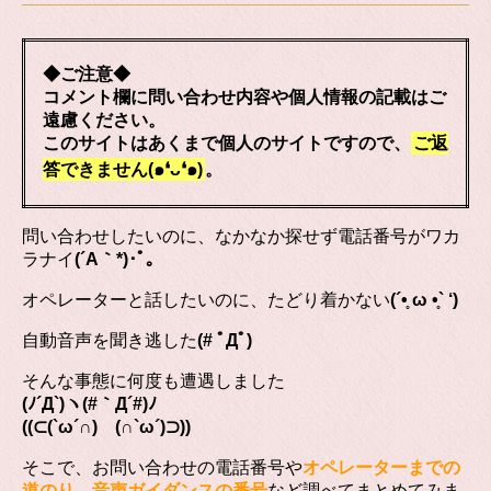
◆ご注意◆
コメント欄に問い合わせ内容や個人情報の記載はご
遠慮ください。
このサイトはあくまで個人のサイトですので、
ご返
答できません(๑❛ᴗ❛๑)
。
問い合わせしたいのに、なかなか探せず電話番号がワカ
ラナイ
(´A｀*)･ﾟ｡
オペレーターと話したいのに、たどり着かない
(´•̥ ω •̥` ‘)
自動音声を聞き逃した
(# ﾟДﾟ)
そんな事態に何度も遭遇しました
(ﾉ´Д`)ヽ(#｀Д´#)ﾉ
((⊂(`ω´∩) (∩`ω´)⊃))
そこで、お問い合わせの電話番号や
オペレーターまでの
道のり
、
音声ガイダンスの番号
など調べてまとめてみま