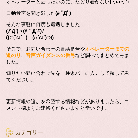
オペレーターと話したいのに、たどり着かない
(´•̥ ω •̥` ‘)
自動音声を聞き逃した
(# ﾟДﾟ)
そんな事態に何度も遭遇しました
(ﾉ´Д`)ヽ(#｀Д´#)ﾉ
((⊂(`ω´∩) (∩`ω´)⊃))
そこで、お問い合わせの電話番号や
オペレーターまでの
道のり
、
音声ガイダンスの番号
など調べてまとめてみま
した。
知りたい問い合わせ先を、検索バーに入力して探してみ
てください。
--------------------------------------------
更新情報や追加を希望する情報などがありましたら、コ
メント欄よりご連絡くださいますと幸いです。
カテゴリー